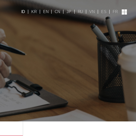
ID
KR
EN
CN
JP
RU
VN
ES
FR