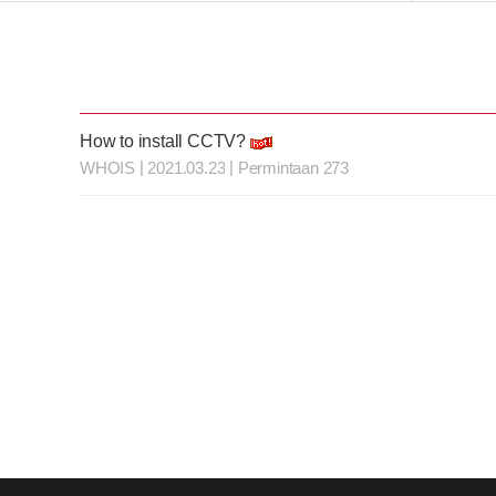
How to install CCTV?
|
|
WHOIS
2021.03.23
Permintaan 273